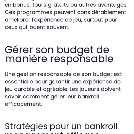
en bonus, tours gratuits ou autres avantages.
Ces programmes peuvent considérablement
améliorer l'expérience de jeu, surtout pour
ceux qui jouent souvent.
Gérer son budget de
manière responsable
Une gestion responsable de son budget est
essentielle pour garantir une expérience de
jeu durable et agréable. Les joueurs doivent
savoir comment gérer leur bankroll
efficacement.
Stratégies pour un bankroll