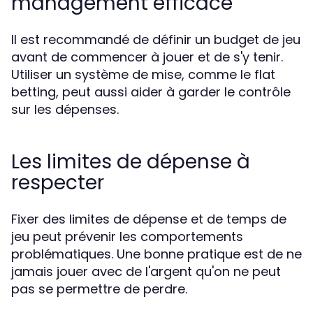
management efficace
Il est recommandé de définir un budget de jeu
avant de commencer à jouer et de s'y tenir.
Utiliser un système de mise, comme le flat
betting, peut aussi aider à garder le contrôle
sur les dépenses.
Les limites de dépense à
respecter
Fixer des limites de dépense et de temps de
jeu peut prévenir les comportements
problématiques. Une bonne pratique est de ne
jamais jouer avec de l'argent qu'on ne peut
pas se permettre de perdre.