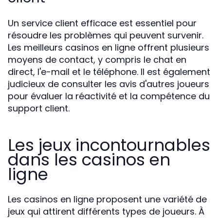
Un service client efficace est essentiel pour
résoudre les problèmes qui peuvent survenir.
Les meilleurs casinos en ligne offrent plusieurs
moyens de contact, y compris le chat en
direct, l'e-mail et le téléphone. Il est également
judicieux de consulter les avis d'autres joueurs
pour évaluer la réactivité et la compétence du
support client.
Les jeux incontournables
dans les casinos en
ligne
Les casinos en ligne proposent une variété de
jeux qui attirent différents types de joueurs. À