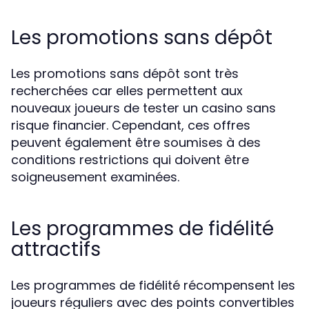
Les promotions sans dépôt
Les promotions sans dépôt sont très
recherchées car elles permettent aux
nouveaux joueurs de tester un casino sans
risque financier. Cependant, ces offres
peuvent également être soumises à des
conditions restrictions qui doivent être
soigneusement examinées.
Les programmes de fidélité
attractifs
Les programmes de fidélité récompensent les
joueurs réguliers avec des points convertibles