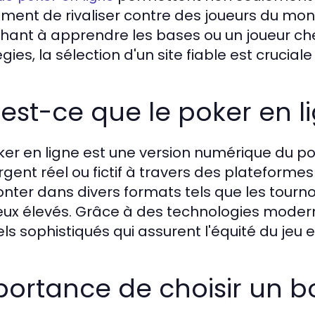
ment de rivaliser contre des joueurs du mon
hant à apprendre les bases ou un joueur che
égies, la sélection d'un site fiable est crucia
est-ce que le poker en l
ker en ligne est une version numérique du pok
argent réel ou fictif à travers des plateforme
ronter dans divers formats tels que les tourn
eux élevés. Grâce à des technologies modern
els sophistiqués qui assurent l'équité du jeu 
ortance de choisir un bo