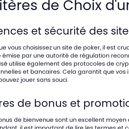
itères de Choix d'u
ences et sécurité des site
e vous choisissez un site de poker, il est cruc
e émise par une autorité de régulation recon
isé utilise également des protocoles de cr
nnelles et bancaires. Cela garantit que vos 
pouvez jouer sans souci.
res de bonus et promoti
onus de bienvenue sont un excellent moyen d'
dant, il est important de lire les termes et 