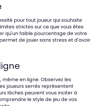
e
ssité pour tout joueur qui souhaite
mites strictes sur ce que vous êtes
r qu'un faible pourcentage de votre
permet de jouer sans stress et d'avoir
ligne
, même en ligne. Observez les
s joueurs serrés représentent
rs lâches peuvent vous inciter à
comprendre le style de jeu de vos