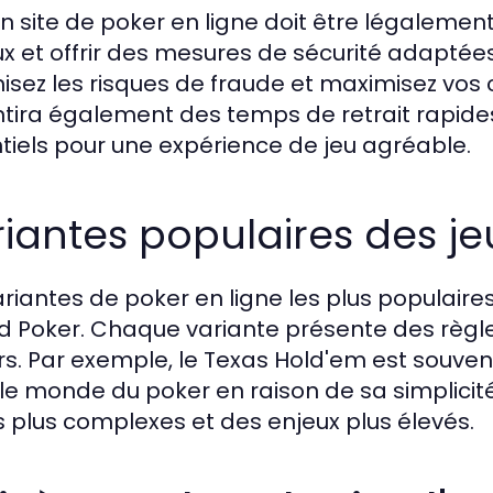
n site de poker en ligne doit être légaleme
ux et offrir des mesures de sécurité adaptées.
isez les risques de fraude et maximisez vos 
tira également des temps de retrait rapides
tiels pour une expérience de jeu agréable.
iantes populaires des je
ariantes de poker en ligne les plus populaire
ud Poker. Chaque variante présente des règles
rs. Par exemple, le Texas Hold'em est souve
le monde du poker en raison de sa simplici
 plus complexes et des enjeux plus élevés.