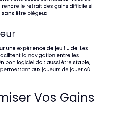
ndre le retrait des gains difficile si
f sans être piégeux.
teur
our une expérience de jeu fluide. Les
cilitent la navigation entre les
Un bon logiciel doit aussi être stable,
 permettant aux joueurs de jouer où
miser Vos Gains