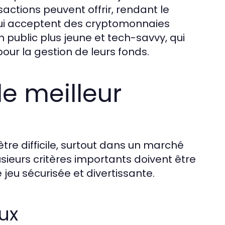
actions peuvent offrir, rendant le
 qui acceptent des cryptomonnaies
 public plus jeune et tech-savvy, qui
ur la gestion de leurs fonds.
le meilleur
être difficile, surtout dans un marché
usieurs critères importants doivent être
jeu sécurisée et divertissante.
ux