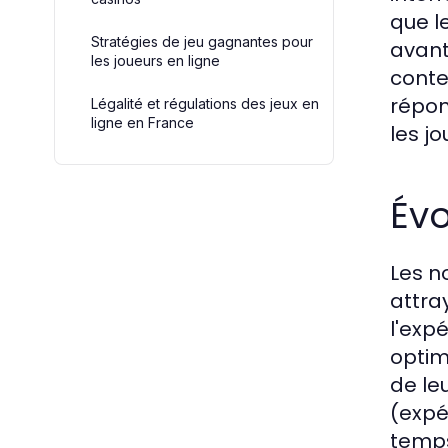
que l
Stratégies de jeu gagnantes pour
avant
les joueurs en ligne
contex
répon
Légalité et régulations des jeux en
ligne en France
les j
Évo
Les n
attray
l'exp
optim
de le
(expé
temps