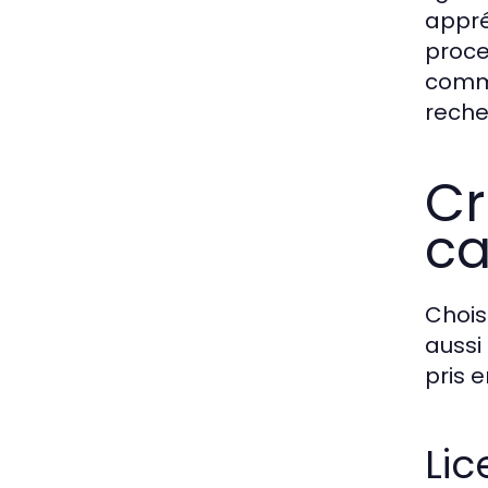
appré
proce
comme
reche
Cr
ca
Chois
aussi
pris 
Lic