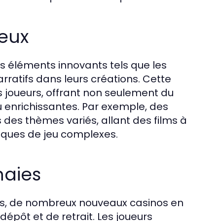
jeux
es éléments innovants tels que les
rratifs dans leurs créations. Cette
joueurs, offrant non seulement du
 enrichissantes. Par exemple, des
es thèmes variés, allant des films à
niques de jeu complexes.
naies
s, de nombreux nouveaux casinos en
pôt et de retrait. Les joueurs