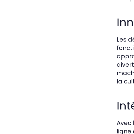
Inn
Les d
fonct
appro
diver
machi
la cu
In
Avec 
ligne