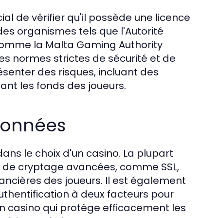
cial de vérifier qu'il possède une licence
des organismes tels que l'Autorité
 comme la Malta Gaming Authority
s normes strictes de sécurité et de
senter des risques, incluant des
nt les fonds des joueurs.
 données
ans le choix d'un casino. La plupart
es de cryptage avancées, comme SSL,
ancières des joueurs. Il est également
uthentification à deux facteurs pour
n casino qui protège efficacement les