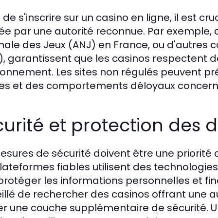
de s'inscrire sur un casino en ligne, il est cru
rée par une autorité reconnue. Par exemple, 
nale des Jeux (ANJ) en France, ou d'autres
, garantissent que les casinos respectent de
ionnement. Les sites non régulés peuvent pré
es et des comportements déloyaux concerna
urité et protection des
esures de sécurité doivent être une priorité d
lateformes fiables utilisent des technologi
protéger les informations personnelles et fin
illé de rechercher des casinos offrant une a
er une couche supplémentaire de sécurité. U