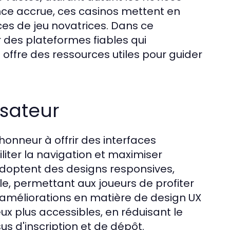
nce accrue, ces casinos mettent en
es de jeu novatrices. Dans ce
ir des plateformes fiables qui
offre des ressources utiles pour guider
e
isateur
honneur à offrir des interfaces
ciliter la navigation et maximiser
i adoptent des designs responsives,
ile, permettant aux joueurs de profiter
s améliorations en matière de design UX
eux plus accessibles, en réduisant le
s d'inscription et de dépôt.