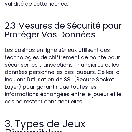
validité de cette licence.
2.3 Mesures de Sécurité pour
Protéger Vos Données
Les casinos en ligne sérieux utilisent des
technologies de chiffrement de pointe pour
sécuriser les transactions financières et les
données personnelles des joueurs. Celles-ci
incluent l'utilisation de SSL (Secure Socket
Layer) pour garantir que toutes les
informations échangées entre le joueur et le
casino restent confidentielles.
3. Types de Jeux