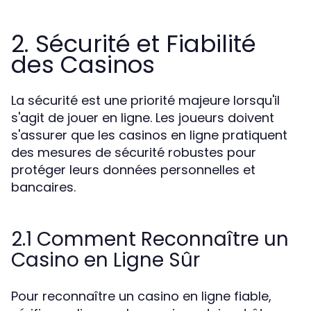
2. Sécurité et Fiabilité
des Casinos
La sécurité est une priorité majeure lorsqu'il
s'agit de jouer en ligne. Les joueurs doivent
s'assurer que les casinos en ligne pratiquent
des mesures de sécurité robustes pour
protéger leurs données personnelles et
bancaires.
2.1 Comment Reconnaître un
Casino en Ligne Sûr
Pour reconnaître un casino en ligne fiable,