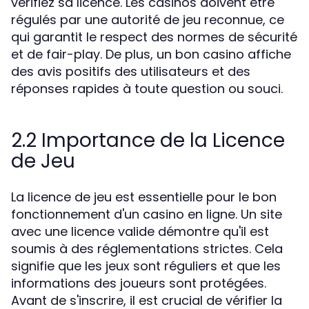
vérifiez sa licence. Les casinos doivent être
régulés par une autorité de jeu reconnue, ce
qui garantit le respect des normes de sécurité
et de fair-play. De plus, un bon casino affiche
des avis positifs des utilisateurs et des
réponses rapides à toute question ou souci.
2.2 Importance de la Licence
de Jeu
La licence de jeu est essentielle pour le bon
fonctionnement d'un casino en ligne. Un site
avec une licence valide démontre qu'il est
soumis à des réglementations strictes. Cela
signifie que les jeux sont réguliers et que les
informations des joueurs sont protégées.
Avant de s'inscrire, il est crucial de vérifier la