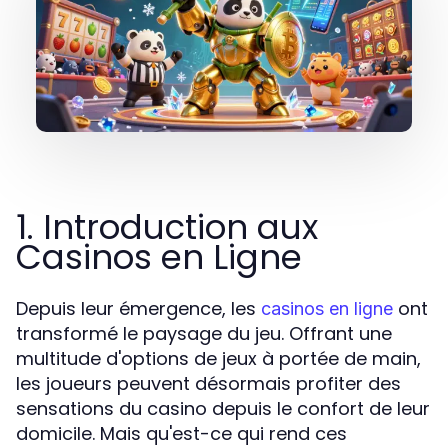
1. Introduction aux
Casinos en Ligne
Depuis leur émergence, les
ont
casinos en ligne
transformé le paysage du jeu. Offrant une
multitude d'options de jeux à portée de main,
les joueurs peuvent désormais profiter des
sensations du casino depuis le confort de leur
domicile. Mais qu'est-ce qui rend ces