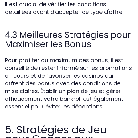
Il est crucial de vérifier les conditions
détaillées avant d'accepter ce type d'offre.
4.3 Meilleures Stratégies pour
Maximiser les Bonus
Pour profiter au maximum des bonus, il est
conseillé de rester informé sur les promotions
en cours et de favoriser les casinos qui
offrent des bonus avec des conditions de
mise claires. Établir un plan de jeu et gérer
efficacement votre bankroll est également
essentiel pour éviter les déceptions.
5. Stratégies de Jeu