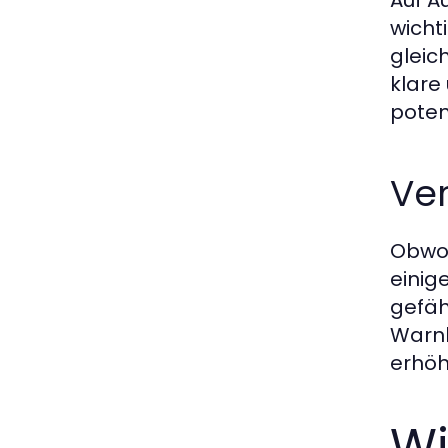
Auf A
wicht
gleic
klare
potenz
Ver
Obwoh
einig
gefäh
Warnl
erhöh
Wi