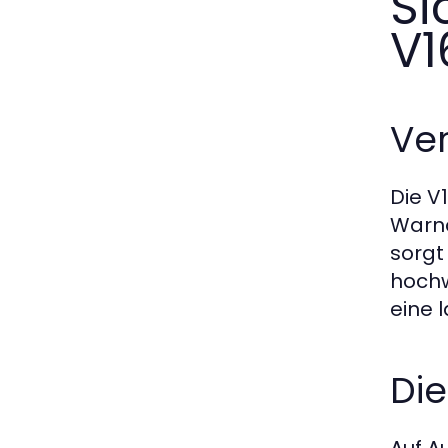
Si
V1
Ver
Die V
Warnd
sorgt
hochw
eine 
Di