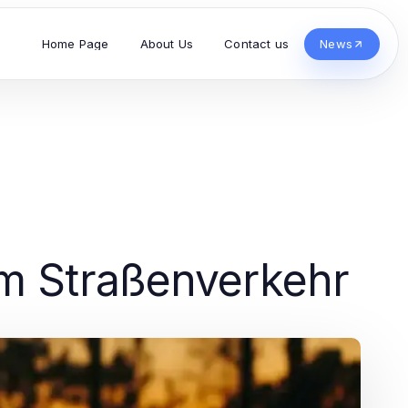
Home Page
About Us
Contact us
News
im Straßenverkehr