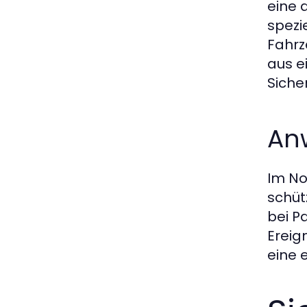
eine 
spezi
Fahrz
aus e
Siche
An
Im No
schüt
bei P
Ereig
eine 