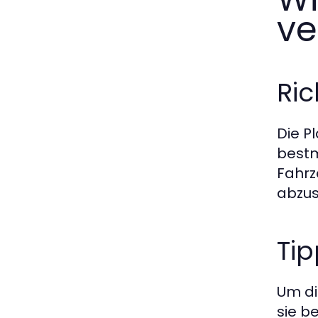
ve
Ric
Die P
bestm
Fahrz
abzus
Tip
Um di
sie b