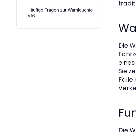
tradi
Häufige Fragen zur Warnleuchte
V16
Was
Die W
Fahrz
eines
Sie z
Falle
Verke
Fu
Die W