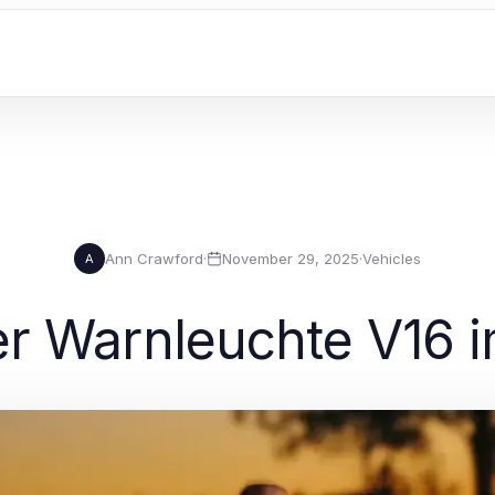
Ann Crawford
·
November 29, 2025
·
Vehicles
A
r Warnleuchte V16 