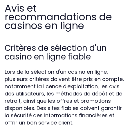
Avis et
recommandations de
casinos en ligne
Critères de sélection d'un
casino en ligne fiable
Lors de la sélection d'un casino en ligne,
plusieurs critères doivent être pris en compte,
notamment la licence d'exploitation, les avis
des utilisateurs, les méthodes de dépôt et de
retrait, ainsi que les offres et promotions
disponibles. Des sites fiables doivent garantir
la sécurité des informations financières et
offrir un bon service client.