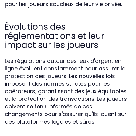
pour les joueurs soucieux de leur vie privée.
Évolutions des
réglementations et leur
impact sur les joueurs
Les régulations autour des jeux d'argent en
ligne évoluent constamment pour assurer la
protection des joueurs. Les nouvelles lois
imposent des normes strictes pour les
opérateurs, garantissant des jeux équitables
et la protection des transactions. Les joueurs
doivent se tenir informés de ces
changements pour s'assurer qu'ils jouent sur
des plateformes légales et sûres.