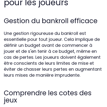
pour les joueurs
Gestion du bankroll efficace
Une gestion rigoureuse du bankroll est
essentielle pour tout joueur. Cela implique de
définir un budget avant de commencer à
jouer et de s'en tenir à ce budget, même en
cas de pertes. Les joueurs doivent également
être conscients de leurs limites de mise et
éviter de chasser leurs pertes en augmentant
leurs mises de manière imprudente.
Comprendre les cotes des
jeux