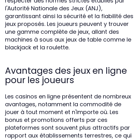
respecter des normes strictes établies par
l'Autorité Nationale des Jeux (ANJ),
garantissant ainsi la sécurité et la fiabilité des
jeux proposés. Les joueurs peuvent y trouver
une gamme complète de jeux, allant des
machines à sous aux jeux de table comme le
blackjack et la roulette.
Avantages des jeux en ligne
pour les joueurs
Les casinos en ligne présentent de nombreux
avantages, notamment la commodité de
jouer à tout moment et n'importe où. Les
bonus et promotions offerts par ces
plateformes sont souvent plus attractifs par
rapport aux établissements terrestres, ce qui