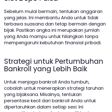
Sebelum mulai bermain, tentukan anggaran
yang jelas. Ini membantu Anda untuk tidak
terbawa suasana dan tetap bermain dengan
bijak. Pastikan angka ini merupakan jumlah
yang Anda mampu untuk hilangkan tanpa
mempengaruhi kebutuhan finansial pribadi.
Strategi untuk Pertumbuhan
Bankroll yang Lebih Baik
Untuk menjaga bankroll Anda tumbuh,
cobalah untuk menerapkan strategi taruhan
yang bijaksana. Misalnya, tentukan
persentase kecil dari bankroll Anda untuk
dipertaruhkan dalam setiap sesi. Ini