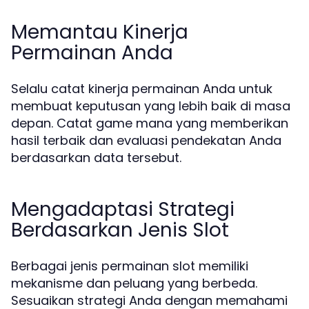
Memantau Kinerja
Permainan Anda
Selalu catat kinerja permainan Anda untuk
membuat keputusan yang lebih baik di masa
depan. Catat game mana yang memberikan
hasil terbaik dan evaluasi pendekatan Anda
berdasarkan data tersebut.
Mengadaptasi Strategi
Berdasarkan Jenis Slot
Berbagai jenis permainan slot memiliki
mekanisme dan peluang yang berbeda.
Sesuaikan strategi Anda dengan memahami