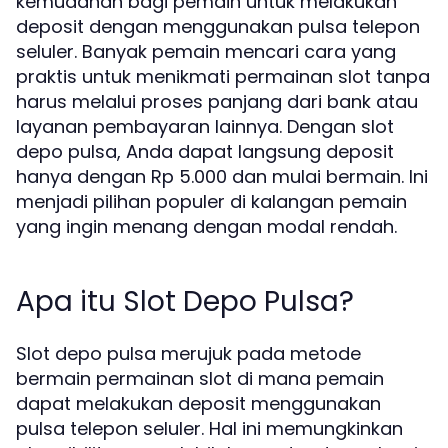
kemudahan bagi pemain untuk melakukan
deposit dengan menggunakan pulsa telepon
seluler. Banyak pemain mencari cara yang
praktis untuk menikmati permainan slot tanpa
harus melalui proses panjang dari bank atau
layanan pembayaran lainnya. Dengan slot
depo pulsa, Anda dapat langsung deposit
hanya dengan Rp 5.000 dan mulai bermain. Ini
menjadi pilihan populer di kalangan pemain
yang ingin menang dengan modal rendah.
Apa itu Slot Depo Pulsa?
Slot depo pulsa merujuk pada metode
bermain permainan slot di mana pemain
dapat melakukan deposit menggunakan
pulsa telepon seluler. Hal ini memungkinkan