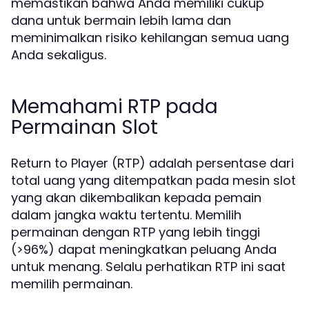
memastikan bahwa Anda memiliki cukup
dana untuk bermain lebih lama dan
meminimalkan risiko kehilangan semua uang
Anda sekaligus.
Memahami RTP pada
Permainan Slot
Return to Player (RTP) adalah persentase dari
total uang yang ditempatkan pada mesin slot
yang akan dikembalikan kepada pemain
dalam jangka waktu tertentu. Memilih
permainan dengan RTP yang lebih tinggi
(>96%) dapat meningkatkan peluang Anda
untuk menang. Selalu perhatikan RTP ini saat
memilih permainan.