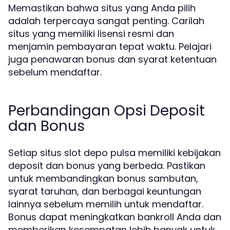
Memastikan bahwa situs yang Anda pilih
adalah terpercaya sangat penting. Carilah
situs yang memiliki lisensi resmi dan
menjamin pembayaran tepat waktu. Pelajari
juga penawaran bonus dan syarat ketentuan
sebelum mendaftar.
Perbandingan Opsi Deposit
dan Bonus
Setiap situs slot depo pulsa memiliki kebijakan
deposit dan bonus yang berbeda. Pastikan
untuk membandingkan bonus sambutan,
syarat taruhan, dan berbagai keuntungan
lainnya sebelum memilih untuk mendaftar.
Bonus dapat meningkatkan bankroll Anda dan
memberikan kesempatan lebih banyak untuk