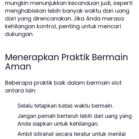
mungkin menunjukkan kecanduan judi, seperti
menghabiskan lebih banyak waktu dan uang
dari yang direncanakan. Jika Anda merasa
kehilangan kontrol, penting untuk mencari
dukungan.
Menerapkan Praktik Bermain
Aman
Beberapa praktik baik dalam bermain slot
antara lain:
Selalu tetapkan batas waktu bermain.
Jangan pernah bertaruh lebih dari uang yang
Anda siapkan untuk kehilangan.
Ambil istirahat secara teratur untuk menilai