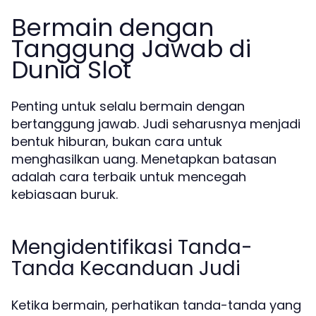
Bermain dengan
Tanggung Jawab di
Dunia Slot
Penting untuk selalu bermain dengan
bertanggung jawab. Judi seharusnya menjadi
bentuk hiburan, bukan cara untuk
menghasilkan uang. Menetapkan batasan
adalah cara terbaik untuk mencegah
kebiasaan buruk.
Mengidentifikasi Tanda-
Tanda Kecanduan Judi
Ketika bermain, perhatikan tanda-tanda yang