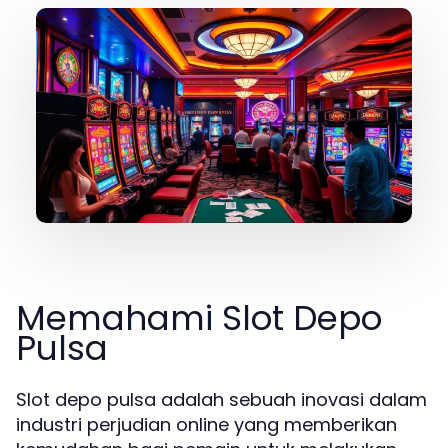
Memahami Slot Depo
Pulsa
Slot depo pulsa adalah sebuah inovasi dalam
industri perjudian online yang memberikan