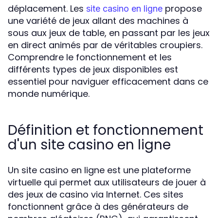
déplacement. Les
propose
site casino en ligne
une variété de jeux allant des machines à
sous aux jeux de table, en passant par les jeux
en direct animés par de véritables croupiers.
Comprendre le fonctionnement et les
différents types de jeux disponibles est
essentiel pour naviguer efficacement dans ce
monde numérique.
Définition et fonctionnement
d'un site casino en ligne
Un site casino en ligne est une plateforme
virtuelle qui permet aux utilisateurs de jouer à
des jeux de casino via Internet. Ces sites
fonctionnent grâce à des générateurs de