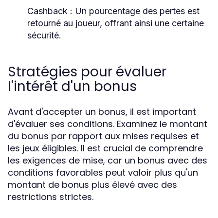
Cashback :
Un pourcentage des pertes est
retourné au joueur, offrant ainsi une certaine
sécurité.
Stratégies pour évaluer
l'intérêt d'un bonus
Avant d'accepter un bonus, il est important
d'évaluer ses conditions. Examinez le montant
du bonus par rapport aux mises requises et
les jeux éligibles. Il est crucial de comprendre
les exigences de mise, car un bonus avec des
conditions favorables peut valoir plus qu'un
montant de bonus plus élevé avec des
restrictions strictes.