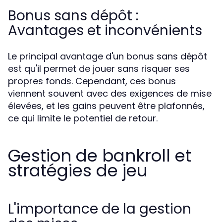
Bonus sans dépôt :
Avantages et inconvénients
Le principal avantage d'un bonus sans dépôt
est qu'il permet de jouer sans risquer ses
propres fonds. Cependant, ces bonus
viennent souvent avec des exigences de mise
élevées, et les gains peuvent être plafonnés,
ce qui limite le potentiel de retour.
Gestion de bankroll et
stratégies de jeu
L'importance de la gestion