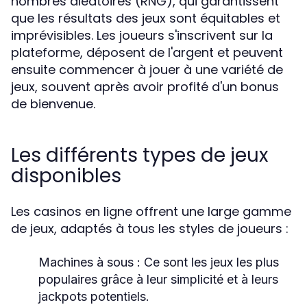
nombres aléatoires (RNG), qui garantissent
que les résultats des jeux sont équitables et
imprévisibles. Les joueurs s'inscrivent sur la
plateforme, déposent de l'argent et peuvent
ensuite commencer à jouer à une variété de
jeux, souvent après avoir profité d'un bonus
de bienvenue.
Les différents types de jeux
disponibles
Les casinos en ligne offrent une large gamme
de jeux, adaptés à tous les styles de joueurs :
Machines à sous :
Ce sont les jeux les plus
populaires grâce à leur simplicité et à leurs
jackpots potentiels.