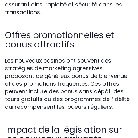
assurant ainsi rapidité et sécurité dans les
transactions.
Offres promotionnelles et
bonus attractifs
Les nouveaux casinos ont souvent des
stratégies de marketing agressives,
proposant de généreux bonus de bienvenue
et des promotions fréquentes. Ces offres
peuvent inclure des bonus sans dépôt, des
tours gratuits ou des programmes de fidélité
qui récompensent les joueurs réguliers.
Impact de la législation sur