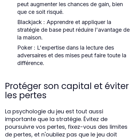
peut augmenter les chances de gain, bien
que ce soit risqué.
Blackjack :
Apprendre et appliquer la
stratégie de base peut réduire l'avantage de
la maison.
Poker :
L'expertise dans la lecture des
adversaires et des mises peut faire toute la
différence.
Protéger son capital et éviter
les pertes
La psychologie du jeu est tout aussi
importante que la stratégie. Évitez de
poursuivre vos pertes, fixez-vous des limites
de pertes, et n'oubliez pas que le jeu doit