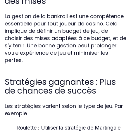
des mises
La gestion de la bankroll est une compétence
essentielle pour tout joueur de casino. Cela
implique de définir un budget de jeu, de
choisir des mises adaptées à ce budget, et de
s'y tenir. Une bonne gestion peut prolonger
votre expérience de jeu et minimiser les
pertes.
Stratégies gagnantes : Plus
de chances de succès
Les stratégies varient selon le type de jeu. Par
exemple :
Roulette :
Utiliser la stratégie de Martingale