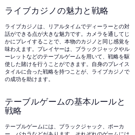
ライブカジノの魅力と戦略
ライブカジノは、リアルタイムでディーラーとの対
話ができる点が大きな魅力です。カメラを通してじ
かにプレイすることで、本物のカジノと同じ感覚を
味わえます。プレイヤーは、ブラックジャックやル
ーレットなどのテーブルゲームを用いて、戦略を駆
使した賭けを行うことができます。自身のプレイス
タイルに合った戦略を持つことが、ライブカジノで
の成功を助けます。
テーブルゲームの基本ルールと
戦略
テーブルゲームには、ブラックジャック、ポーカ
ー、バカラなどがあります。それぞれのゲームには