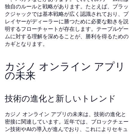
独自のルールと戦略があります。たとえば、ブラッ
クジャックでは基本戦略が広く認識されており、プ
レイヤーがディーラーに勝つために必要な動きを説
明するフローチャートが存在します。テーブルゲー
ムに対する理解を深めることが、勝利を得るための
カギとなります。
カジノ オンライン アプリ
の未来
技術の進化と新しいトレンド
カジノ オンライン アプリの未来は、技術の進化と
密接に関連しています。近年では、ブロックチェー
ン技術やAIの導入が進んでおり、これによりセキュ