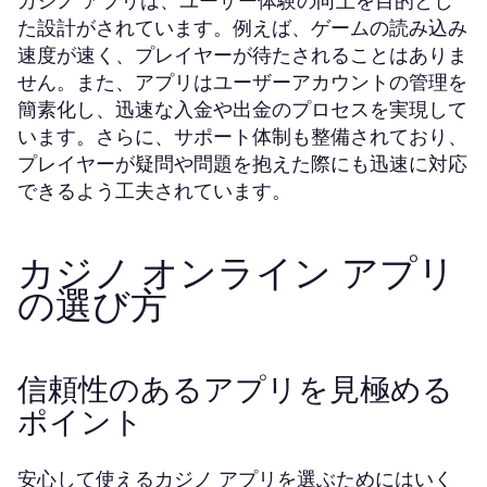
カジノ アプリは、ユーザー体験の向上を目的とし
た設計がされています。例えば、ゲームの読み込み
速度が速く、プレイヤーが待たされることはありま
せん。また、アプリはユーザーアカウントの管理を
簡素化し、迅速な入金や出金のプロセスを実現して
います。さらに、サポート体制も整備されており、
プレイヤーが疑問や問題を抱えた際にも迅速に対応
できるよう工夫されています。
カジノ オンライン アプリ
の選び方
信頼性のあるアプリを見極める
ポイント
安心して使えるカジノ アプリを選ぶためにはいく