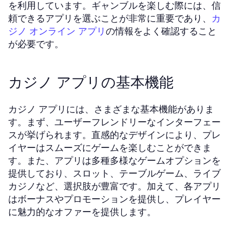
を利用しています。ギャンブルを楽しむ際には、信
頼できるアプリを選ぶことが非常に重要であり、
カ
の情報をよく確認すること
ジノ オンライン アプリ
が必要です。
カジノ アプリの基本機能
カジノ アプリには、さまざまな基本機能がありま
す。まず、ユーザーフレンドリーなインターフェー
スが挙げられます。直感的なデザインにより、プレ
イヤーはスムーズにゲームを楽しむことができま
す。また、アプリは多種多様なゲームオプションを
提供しており、スロット、テーブルゲーム、ライブ
カジノなど、選択肢が豊富です。加えて、各アプリ
はボーナスやプロモーションを提供し、プレイヤー
に魅力的なオファーを提供します。