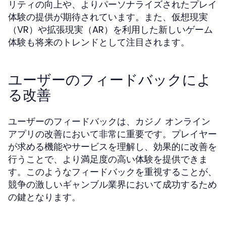
リティの向上や、よりパーソナライズされたプレイ
体験の提供が期待されています。また、仮想現実
（VR）や拡張現実（AR）を利用した新しいゲーム
体験も将来のトレンドとして注目されます。
ユーザーのフィードバックによ
る改善
ユーザーのフィードバックは、カジノ オンライン
アプリの改善において非常に重要です。プレイヤー
が求める機能やサービスを理解し、効果的に改善を
行うことで、より満足度の高い体験を提供できま
す。このようなフィードバックを重視することが、
競争の激しいギャンブル業界において成功するため
の鍵となります。